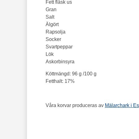
Fett fläsk us
Gran
Salt
Älgört
Rapsolja
Socker
Svartpeppar
Lök
Askorbinsyra
Köttmängd: 96 g /100 g
Fetthalt: 17%
Våra korvar produceras av
Mälarchark i Es