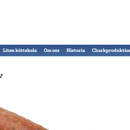
Liten köttskola
Om oss
Historia
Charkproduktio
v