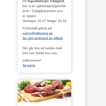
På
Ingvallstorps Trädgård
,
har vi en självbetjäningsbutik
inne i Trädgårdcentrat som
är öppen
Vardagar 10-17 Helger 10-16
Förbeställ gärna på:
conny@viltivrena.se
Se vårt sortiment av viltkött
Det går bra att betala med
kort och Swish hos oss.
Välkommen!
Se karta