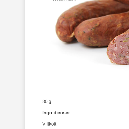
80 g
Ingredienser
Viltkött