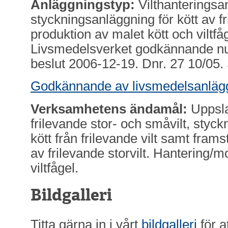
Anläggningstyp:
Vilthanteringsa
styckningsanläggning för kött av fr
produktion av malet kött och viltfå
Livsmedelsverket godkännande n
beslut 2006-12-19. Dnr. 27 10/05.
Godkännande av livsmedelsanläg
Verksamhetens ändamål:
Uppsla
frilevande stor- och småvilt, styc
kött från frilevande vilt samt frams
av frilevande storvilt. Hantering/
viltfågel.
Bildgalleri
Titta gärna in i vårt
bildgalleri
för a